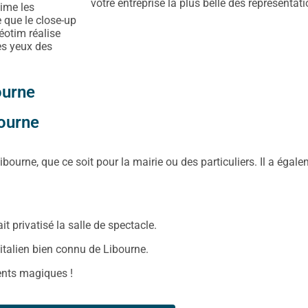
votre entreprise la plus belle des représentati
ime les
e que le close-up
éotim réalise
es yeux des
ourne
bourne
bourne, que ce soit pour la mairie ou des particuliers. Il a égal
it privatisé la salle de spectacle.
 italien bien connu de Libourne.
ments magiques !